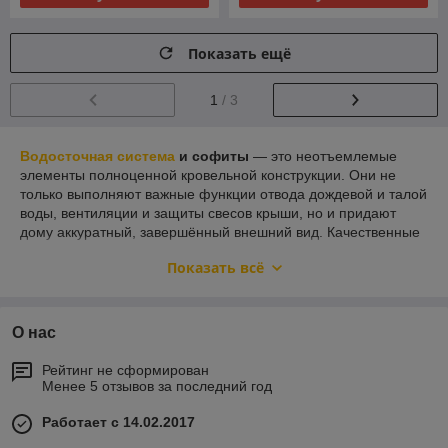
Показать ещё
1
/ 3
Водосточная система
и софиты
— это неотъемлемые
элементы полноценной кровельной конструкции. Они не
только выполняют важные функции отвода дождевой и талой
воды, вентиляции и защиты свесов крыши, но и придают
дому аккуратный, завершённый внешний вид. Качественные
материалы обеспечивают долговечность всей кровельной
Показать всё
системы и способствуют продлению срока службы фасада и
фундамента.
Водосточные системы: зачем они
О нас
нужны?
Рейтинг не сформирован
Эффективный отвод воды
от кровли,
Менее 5 отзывов за последний год
предотвращение подтеков и эрозии почвы у
фундамента
Работает с 14.02.2017
Защита фасада от влаги
, плесени и загрязнений