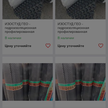
ИЗОСТУД ГЕО -
ИЗОСТУД ГЕО -
гидроизоляционная
гидроизоляционная
профилированная
профилированная
мембрана ПВП для
мембрана ПВП для
В наличии
В наличии
гидроизоляции и защиты
гидроизоляции и защиты
Цену уточняйте
Цену уточняйте