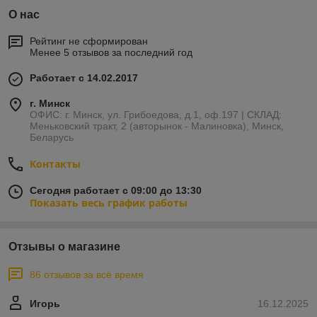
О нас
Гидроизоляционные плёнки
— защищают
утеплитель и элементы конструкции от проникновения
Рейтинг не сформирован
влаги снаружи, применяются под кровлей и на
Менее 5 отзывов за последний год
фасадах.
Пароизоляционные плёнки
— препятствуют
Работает с 14.02.2017
выходу тёплого и влажного воздуха из помещения в
утеплитель, предотвращая накопление конденсата.
г. Минск
ОФИС: г. Минск, ул. Грибоедова, д.1, оф.197 | СКЛАД:
Ветро-влагозащитные мембраны
— обеспечивают
Меньковский тракт, 2 (авторынок - Малиновка), Минск,
защиту от продувания, при этом позволяют
Беларусь
конструкции "дышать", выводя излишнюю влагу.
Контакты
Диффузионные и супердиффузионные
мембраны
— обладают высокой паропроницаемостью
Сегодня работает с 09:00 до 13:30
и применяются для эффективной вентиляции под
Показать весь график работы
кровлей и на фасадах.
Плёнки с армированием
— отличаются
повышенной прочностью, устойчивостью к разрывам и
Отзывы о магазине
механическим нагрузкам.
Преимущества использования:
86 отзывов за всё время
Надёжная защита утеплителя от влаги и ветра
Игорь
16.12.2025
Продление срока службы строительных конструкций