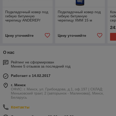
Подкладочный ковер под
Подкладочный ковер под
Ком
гибкую битумную
гибкую битумную
гиб
черепицу ANDEREP/
черепицу ХММ 15 м
сер
АНДЕРЕП GL PLUS
ANDEREP/АНДЕРЕП
24
Цену уточняйте
Цену уточняйте
О нас
Рейтинг не сформирован
Менее 5 отзывов за последний год
Работает с 14.02.2017
г. Минск
ОФИС: г. Минск, ул. Грибоедова, д.1, оф.197 | СКЛАД:
Меньковский тракт, 2 (авторынок - Малиновка), Минск,
Беларусь
Контакты