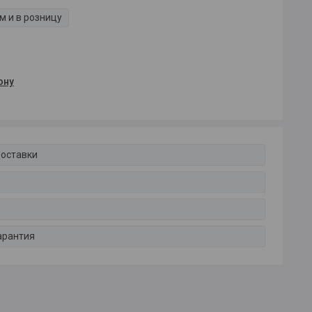
м и в розницу
ону
доставки
арантия