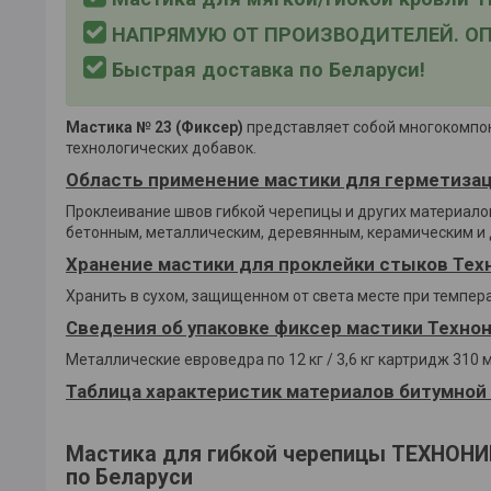
НАПРЯМУЮ ОТ ПРОИЗВОДИТЕЛЕЙ. ОП
Быстрая доставка по Беларуси!
Мастика № 23 (Фиксер)
представляет собой многокомпон
технологических добавок.
Область применение мастики для герметизац
Проклеивание швов гибкой черепицы и других материалов
бетонным, металлическим, деревянным, керамическим и д
Хранение мастики для проклейки стыков Тех
Хранить в сухом, защищенном от света месте при темпера
Сведения об упаковке фиксер мастики Технон
Металлические евроведра по 12 кг / 3,6 кг картридж 310 м
Таблица характеристик материалов битумной 
Мастика для гибкой черепицы ТЕХНОНИК
по Беларуси