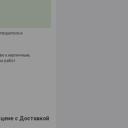
творителя и
ве к кирпичным,
х работ.
 цене с Доставкой