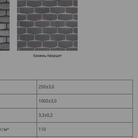
250±3,0
1000±3,0
3,3±0,2
г/м²
110