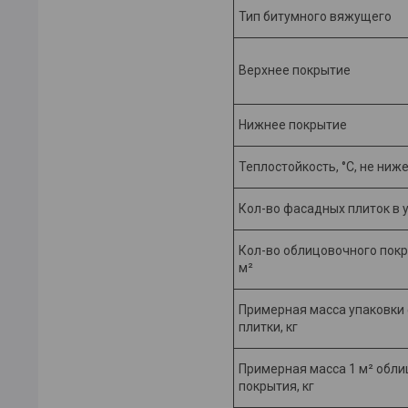
Тип битумного вяжущего
Верхнее покрытие
Нижнее покрытие
Теплостойкость, °С, не ниж
Кол-во фасадных плиток в у
Кол-во облицовочного покр
м²
Примерная масса упаковки
плитки, кг
Примерная масса 1 м² обл
покрытия, кг