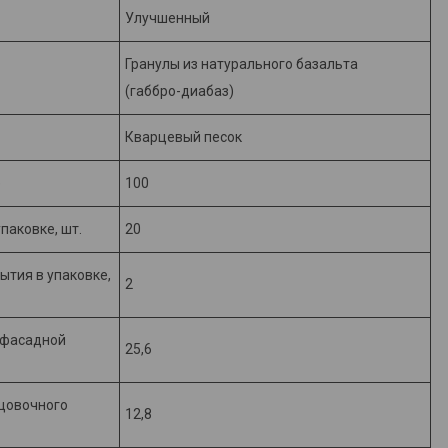
Улучшенный
Гранулы из натурального базальта
(габбро-диабаз)
Кварцевый песок
е
100
паковке, шт.
20
ытия в упаковке,
2
 фасадной
25,6
ицовочного
12,8