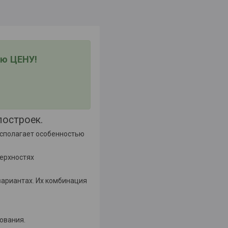
ю ЦЕНУ!
построек.
асполагает особенностью
верхностях
вариантах. Их комбинация
ования.