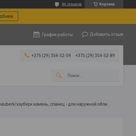
86 отзывов
Корзина
робнее
Добавить отзыв
График работы
+375 (29) 354-52-59
+375 (29) 354-52-89
Фасадная плитка hauberk/хауберк камень, сланец - для наружной облицовки