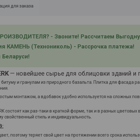
ция для заказа
ОИЗВОДИТЕЛЯ? - Звоните! Рассчитаем Выгодну
я КАМЕНЬ (Технониколь) - Рассрочка платежа!
 Беларуси!
ERK
— новейшее сырье для облицовки зданий и 
 битуму и гранулам из природного базальта. Плитка для фасада р
ния.
ростым монтажом, а вдобавок удобно используется на сложных по
остоят как раз-таки в краткой форме, так и в разных цветовых 
му свойственный стиль и индивидуальность.
В:
ет, поэтому теряет свой цвет на протяжении всего срока использ