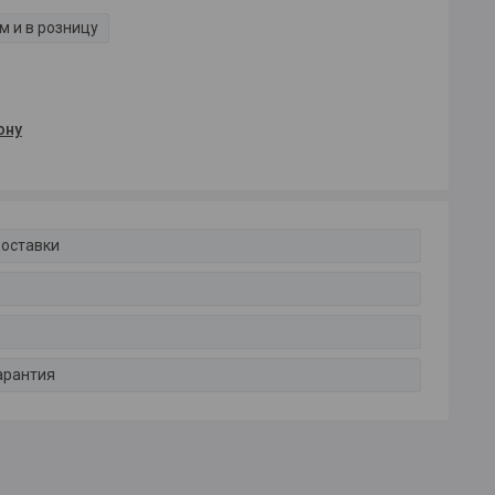
м и в розницу
ону
доставки
арантия