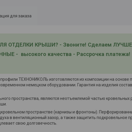
ция для заказа
Я ОТДЕЛКИ КРЫШИ? - Звоните! Сделаем ЛУЧШ
 - высокого качества - Рассрочка платежа!
 профили ТЕХНОНИКОЛЬ изготовляются из композиции на основе 
овременном немецком оборудовании. Гарантия на изделия составл
ьного пространства, являются неотъемлемой частью кровельных
ыши.
одкровельном пространстве (карнизы и фронтоны). Перфорирован
здуха в вентиляционный зазор, а также защитить подкровельное п
длевает свою долговечность.