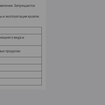
авления. Запрещается
 и эксплуатации кровли.
нешнего вида и
мых пределах