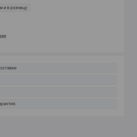
м и в розницу
ону
доставки
арантия