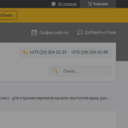
86 отзывов
Корзина
робнее
Добавить отзыв
График работы
+375 (29) 354-52-59
+375 (29) 354-52-89
Виниловые софиты перфорированные (технониколь) - для отделки карнизов кровли, выступов крыш дач, беседок