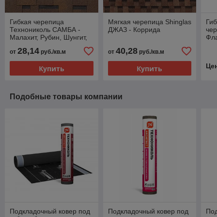
Гибкая черепица
Мягкая черепица Shinglas
Гиб
Технониколь САМБА -
ДЖАЗ - Коррида
че
Малахит, Рубин, Шунгит,
Фл
Янтарь
28,14
40,28
от
руб./кв.м
от
руб./кв.м
Це
Купить
Купить
Подобные товары компании
Подкладочный ковер под
Подкладочный ковер под
Под