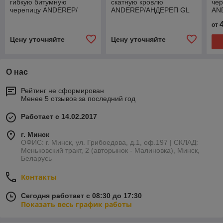
гибкую битумную
скатную кровлю
че
черепицу ANDEREP/
ANDEREP/АНДЕРЕП GL
AN
АНДЕРЕП GL PLUS
Технониколь
от
Цену уточняйте
Цену уточняйте
О нас
Рейтинг не сформирован
Менее 5 отзывов за последний год
Работает с 14.02.2017
г. Минск
ОФИС: г. Минск, ул. Грибоедова, д.1, оф.197 | СКЛАД:
Меньковский тракт, 2 (авторынок - Малиновка), Минск,
Беларусь
Контакты
Сегодня работает с 08:30 до 17:30
Показать весь график работы