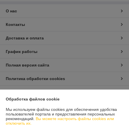
О нас
Контакты
Доставка и оплата
График работы
Полная версия сайта
Политика обработки cookies
Сайт создан на платформе Deal.by
Обработка файлов cookie
Мы используем файлы cookies для обеспечения удобства
Информация для покупателя
пользователей портала и предоставления персональных
рекомендаций.
Вы можете настроить файлы cookies или
Юридическое лицо:
ООО «Домпрофкомплект»
отключить их.
РБ, г. Минск, ул. Грибоедова, дом 1, пом.197