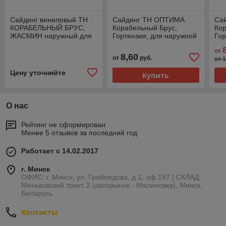
Сайдинг виниловый ТН
Сайдинг ТН ОПТИМА
Са
КОРАБЕЛЬНЫЙ БРУС,
Корабельный Брус,
Кор
ЖАСМИН наружный для
Гортензия, для наружной
Гор
фасада
отделки дома
отд
от
8,60
от
руб.
от 1
Цену уточняйте
Купить
О нас
Рейтинг не сформирован
Менее 5 отзывов за последний год
Работает с 14.02.2017
г. Минск
ОФИС: г. Минск, ул. Грибоедова, д.1, оф.197 | СКЛАД:
Меньковский тракт, 2 (авторынок - Малиновка), Минск,
Беларусь
Контакты