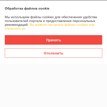
могут посоветовать и помочь с выбором. Сотрудничаем уже не 
первый раз, сотрудничеством довольны, спасибо большое за ваш 
Обработка файлов cookie
труд!
Мы используем файлы cookies для обеспечения удобства
пользователей портала и предоставления персональных
Показать все отзывы
рекомендаций.
Вы можете настроить файлы cookies или
отключить их.
О нас
Принять
Контакты
Отклонить
Доставка и оплата
График работы
Полная версия сайта
Политика обработки cookies
Сайт создан на платформе Deal.by