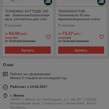
ТЕХНОФАС КОТТЕДЖ 100
ТЕХНОАКУСТИК
мм - Каменная/базальтовая
Технониколь 50 мм -
вата, утеплитель для стен
звукоизоляционные плиты
В наличии
В наличии
64,59
73,37
от
руб./
от
руб./
упаковка
упаковка
от 75,99 руб./упаковка
от 76,43 руб./упаковка
Купить
Купить
О нас
Рейтинг не сформирован
Менее 5 отзывов за последний год
Работает с 14.02.2017
г. Минск
ОФИС: г. Минск, ул. Грибоедова, д.1, оф.197 | СКЛАД:
Меньковский тракт, 2 (авторынок - Малиновка), Минск,
Беларусь