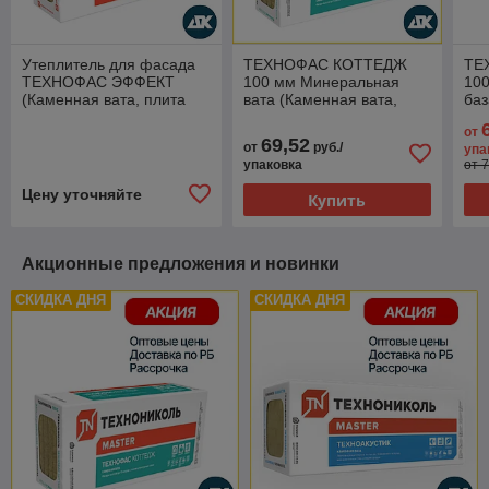
Утеплитель для фасада
ТЕХНОФАС КОТТЕДЖ
ТЕ
ТЕХНОФАС ЭФФЕКТ
100 мм Минеральная
100
(Каменная вата, плита
вата (Каменная вата,
баз
минераловатная,
базальтовая вата,
уте
от
утеплитель для стен)
утеплитель для стен)
69,52
от
руб./
упа
упаковка
от 
Цену уточняйте
Купить
Акционные предложения и новинки
СКИДКА ДНЯ
СКИДКА ДНЯ