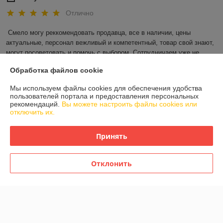
Отлично
Смело могу реккомендовать продавца, все в наличии, цены 
актуальные, персонал вежливый и компетентный, товар свой знают, 
могут посоветовать и помочь с выбором. Сотрудничаем уже не 
первый раз, сотрудничеством довольны, спасибо большое за ваш 
Обработка файлов cookie
труд!
Мы используем файлы cookies для обеспечения удобства
Показать все отзывы
пользователей портала и предоставления персональных
рекомендаций.
Вы можете настроить файлы cookies или
отключить их.
О нас
Принять
Контакты
Отклонить
Доставка и оплата
График работы
Полная версия сайта