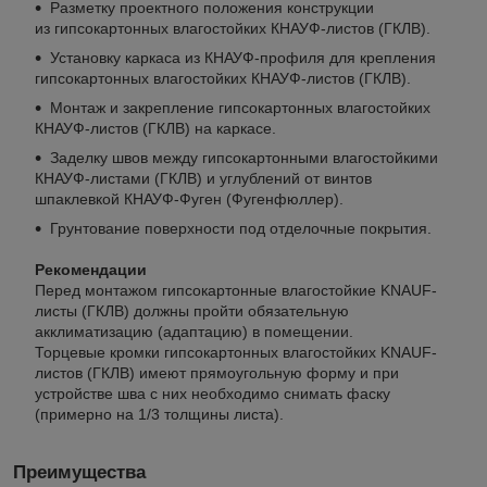
Разметку проектного положения конструкции
из гипсокартонных влагостойких
КНАУФ-листов
(ГКЛВ).
Установку каркаса из
КНАУФ-профиля
для крепления
гипсокартонных влагостойких
КНАУФ-листов
(ГКЛВ).
Монтаж и закрепление гипсокартонных влагостойких
КНАУФ-листов
(ГКЛВ) на каркасе.
Заделку швов между гипсокартонными влагостойкими
КНАУФ-листами
(ГКЛВ) и углублений от винтов
шпаклевкой
КНАУФ-Фуген
(Фугенфюллер).
Грунтование поверхности под отделочные покрытия.
Рекомендации
Перед монтажом гипсокартонные влагостойкие
KNAUF-
листы
(ГКЛВ) должны пройти обязательную
акклиматизацию (адаптацию) в помещении.
Торцевые кромки гипсокартонных влагостойких KNAUF
-
листов
(ГКЛВ) имеют прямоугольную форму и при
устройстве шва с них необходимо снимать фаску
(примерно на 1/3 толщины листа).
Преимущества