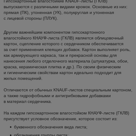
Гипсокартонные влагостойкие
KNAUF-листы
(ГКЛВ)
выпускаются с различными видами кромок. Основные из них:
прямая (ПК), утоненная (УК), полукруглая и утоненная
с лицевой стороны (ПЛУК).
Другим важнейшим компонентом гипсокартонного
влагостойкого
КНАУФ-листа
(ГКЛВ) является облицовочный
картон, сцепление которого с сердечником обеспечивается
за счет применения клеящих добавок. Картон выполняет роль,
как армирующего каркаса, так и прекрасной основы для
нанесения любого отделочного материала (штукатурка, обои,
краска, керамическая плитка и др.). По своим физическим
и гигиеническим свойствам картон идеально подходит для
жилых помещений.
Отличаются от обычных
KNAUF-листов
специальным картоном,
а также гидрофобными и антигрибковыми добавками
в материал сердечника.
На каждом гипсокартонном влагостойком
КНАУФ-листе
(ГКЛВ)
присутствует условное обозначение, которое состоит из:
буквенного обозначения вида листа;
обозначения группы листа;