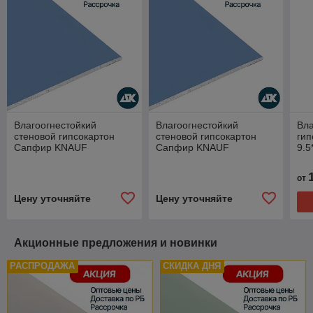
Влагоогнестойкий
Влагоогнестойкий
Вла
стеновой гипсокартон
стеновой гипсокартон
ги
Сапфир KNAUF
Сапфир KNAUF
9.5
12.5*1200*2500 мм
12.5*1200*2700 мм
от
Цену уточняйте
Цену уточняйте
Акционные предложения и новинки
РАСПРОДАЖА
СКИДКА ДНЯ