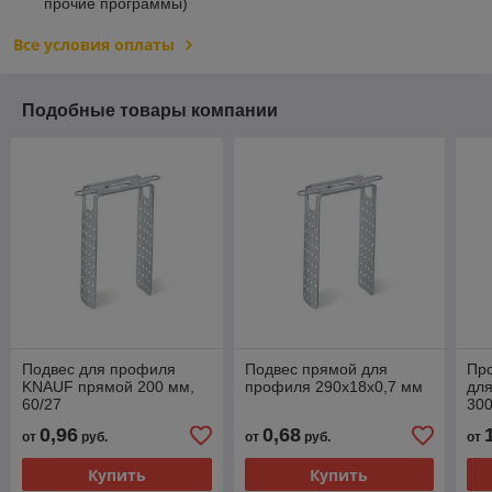
прочие программы)
Все условия оплаты
Подобные товары компании
Подвес для профиля
Подвес прямой для
Пр
KNAUF прямой 200 мм,
профиля 290х18х0,7 мм
для
60/27
30
0,96
0,68
от
руб.
от
руб.
от
Купить
Купить