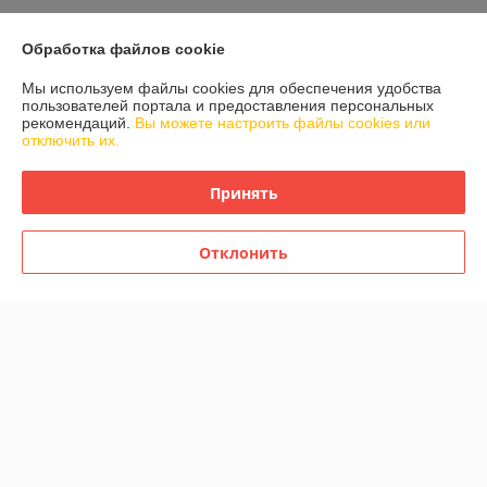
Показать все отзывы
Обработка файлов cookie
Мы используем файлы cookies для обеспечения удобства
О нас
пользователей портала и предоставления персональных
рекомендаций.
Вы можете настроить файлы cookies или
отключить их.
Контакты
Принять
Доставка и оплата
График работы
Отклонить
Полная версия сайта
Политика обработки cookies
Сайт создан на платформе Deal.by
Информация для покупателя