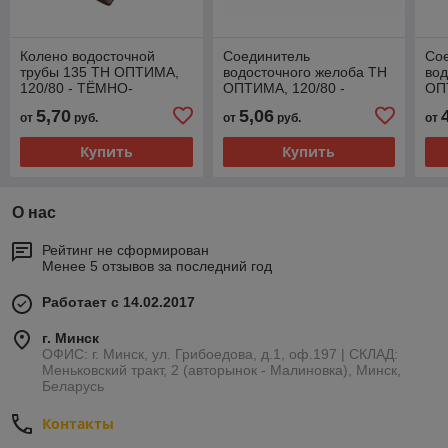
Колено водосточной
Соединитель
Со
трубы 135 ТН ОПТИМА,
водосточного желоба ТН
вод
120/80 - ТЁМНО-
ОПТИМА, 120/80 -
ОП
КОРИЧНЕВЫЙ
СЕРЫЙ
БЕ
5,70
5,06
от
руб.
от
руб.
от
Купить
Купить
О нас
Рейтинг не сформирован
Менее 5 отзывов за последний год
Работает с 14.02.2017
г. Минск
ОФИС: г. Минск, ул. Грибоедова, д.1, оф.197 | СКЛАД:
Меньковский тракт, 2 (авторынок - Малиновка), Минск,
Беларусь
Контакты