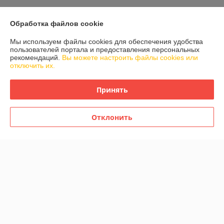
Показать все отзывы
Обработка файлов cookie
Мы используем файлы cookies для обеспечения удобства
О нас
пользователей портала и предоставления персональных
рекомендаций.
Вы можете настроить файлы cookies или
отключить их.
Контакты
Принять
Доставка и оплата
График работы
Отклонить
Полная версия сайта
Политика обработки cookies
Сайт создан на платформе Deal.by
Информация для покупателя