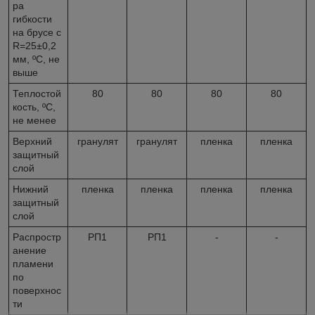
ра
гибкости
на брусе с
R=25±0,2
мм, ºС, не
выше
Теплостой
80
80
80
80
кость, ºС,
не менее
Верхний
гранулят
гранулят
пленка
пленка
защитный
слой
Нижний
пленка
пленка
пленка
пленка
защитный
слой
Распростр
РП1
РП1
-
-
анение
пламени
по
поверхнос
ти