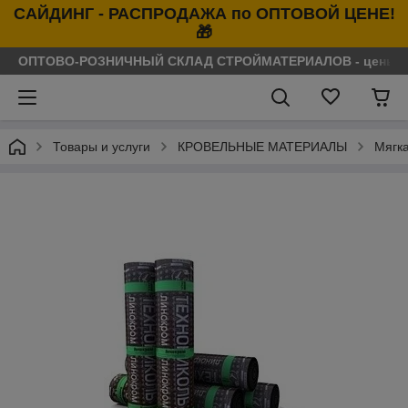
САЙДИНГ - РАСПРОДАЖА по ОПТОВОЙ ЦЕНЕ!
🎁
ОПТОВО-РОЗНИЧНЫЙ СКЛАД СТРОЙМАТЕРИАЛОВ - цены нося
Товары и услуги
КРОВЕЛЬНЫЕ МАТЕРИАЛЫ
Мягк