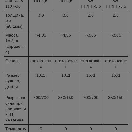
а по СТБ
ПП-4,5
ПП-4,5
БЭ-
БЭ-
1107-98
ПП/ПП-3,5
ПП/ПП-3,5
Толщина,
3,8
3,8
2,8
2,8
мм
(±0,1мм)
Масса
~4,95
~4,95
~3,85
~3,85
1м2, кг
(справочн
о)
Основа
стеклоткан
стеклохолс
стеклоткат
стеклохолс
ь
т
ь
т
Размер
10х1
10х1
15х1
15х1
рулона,
дхш, м
Разрывная
700/700
350/150
700/700
350/150
сила при
растяжени
и, Н,
не менее
Температу
0
0
0
0