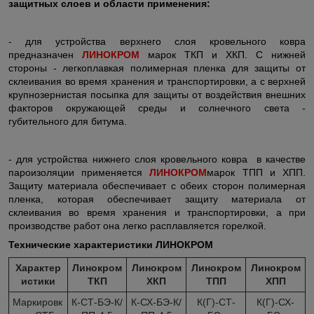
защитных слоев и области применения:
- для устройства верхнего слоя кровельного ковра
предназначен
ЛИНОКРОМ
марок ТКП и ХКП. С нижней
стороны - легкоплавкая полимерная пленка для защиты от
склеивания во время хранения и транспортировки, а с верхней
крупнозернистая посыпка для защиты от воздействия внешних
факторов окружающей среды и солнечного света -
губительного для битума.
- для устройства нижнего слоя кровельного ковра в качестве
пароизоляции применяется
ЛИНОКРОМ
марок ТПП и ХПП.
Защиту материала обеспечивает с обеих сторон полимерная
пленка, которая обеспечивает защиту материала от
склеивания во время хранения и транспортировки, а при
производстве работ она легко расплавляется горелкой.
Технические характеристики ЛИНОКРОМ
Характер
Линокром
Линокром
Линокром
Линокром
истики
ТКП
ХКП
ТПП
ХПП
Маркировк
К-СТ-БЭ-К/
К-СХ-БЭ-К/
К(Г)-СТ-
К(Г)-СХ-