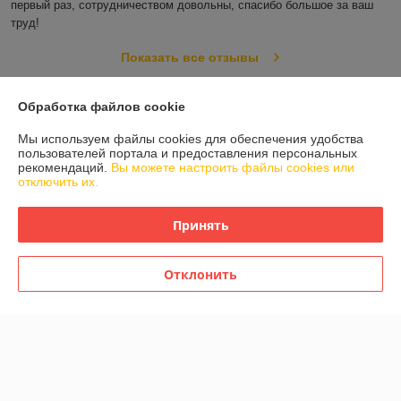
первый раз, сотрудничеством довольны, спасибо большое за ваш 
труд!
Показать все отзывы
Обработка файлов cookie
О нас
Мы используем файлы cookies для обеспечения удобства
пользователей портала и предоставления персональных
Контакты
рекомендаций.
Вы можете настроить файлы cookies или
отключить их.
Доставка и оплата
Принять
График работы
Отклонить
Полная версия сайта
Политика обработки cookies
Сайт создан на платформе Deal.by