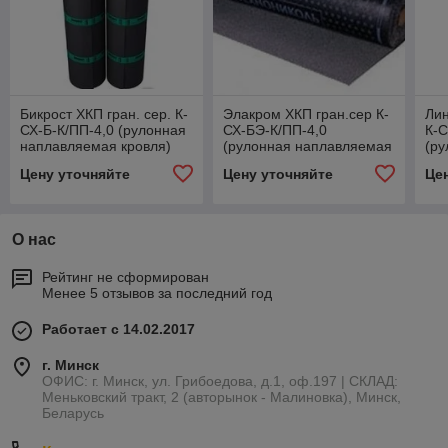
Бикрост ХКП гран. сер. К-
Элакром ХКП гран.сер К-
Лин
СХ-Б-К/ПП-4,0 (рулонная
СХ-БЭ-К/ПП-4,0
К-С
наплавляемая кровля)
(рулонная наплавляемая
(р
кровля)
кро
Цену уточняйте
Цену уточняйте
Це
О нас
Рейтинг не сформирован
Менее 5 отзывов за последний год
Работает с 14.02.2017
г. Минск
ОФИС: г. Минск, ул. Грибоедова, д.1, оф.197 | СКЛАД:
Меньковский тракт, 2 (авторынок - Малиновка), Минск,
Беларусь