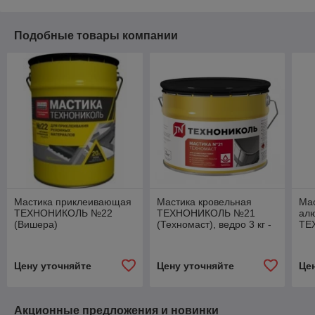
Подобные товары компании
Мастика приклеивающая
Мастика кровельная
Ма
ТЕХНОНИКОЛЬ №22
ТЕХНОНИКОЛЬ №21
ал
(Вишера)
(Техномаст), ведро 3 кг -
ТЕ
купить мастику в Минске
по выгодной цене
Цену уточняйте
Цену уточняйте
Це
Акционные предложения и новинки