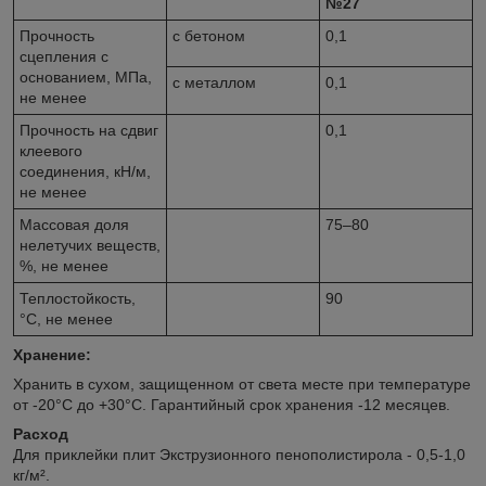
№27
Прочность
с бетоном
0,1
сцепления с
основанием, МПа,
с металлом
0,1
не менее
Прочность на сдвиг
0,1
клеевого
соединения, кН/м,
не менее
Массовая доля
75–80
нелетучих веществ,
%, не менее
Теплостойкость,
90
°С, не менее
Хранение:
Хранить в сухом, защищенном от света месте при температуре
от -20°C до +30°C. Гарантийный срок хранения -12 месяцев.
Расход
Для приклейки плит Экструзионного пенополистирола - 0,5-1,0
кг/м².