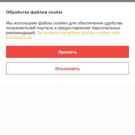
График работы
Обработка файлов cookie
Полная версия сайта
Мы используем файлы cookies для обеспечения удобства
пользователей портала и предоставления персональных
рекомендаций.
Вы можете настроить файлы cookies или
Политика обработки cookies
отключить их.
Сайт создан на платформе Deal.by
Принять
Отклонить
Информация для покупателя
Юридическое лицо:
ООО «Домпрофкомплект»
РБ, г. Минск, ул. Грибоедова, дом 1, пом.197
Регистрационный номер ЕГР: 192770664
УНП: 192770664
Регистрационный орган: Минский горисполком
Дата регистрации компании: 07.02.2017
Ссылка на свидетельство/лицензию