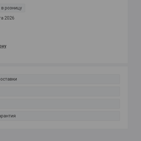
 в розницу
та 2026
ону
доставки
арантия