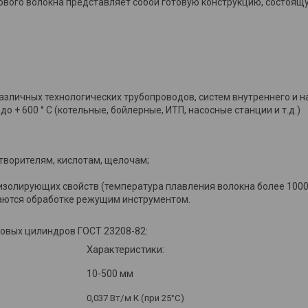
вого волокна представляет собой готовую конструкцию, состоящу
азличных технологических трубопроводов, систем внутреннего и н
о + 600 ° С (котельные, бойлерные, ИТП, насосные станции и т.д.)
творителям, кислотам, щелочам;
золирующих свойств (температура плавления волокна более 1000°
даются обработке режущим инструментом.
овых цилиндров ГОСТ 23208-82:
Характеристики:
10-500 мм
0,037 Вт/м
К
(при 25
°
С)