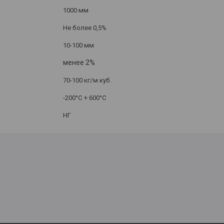
1000 мм
Не более 0,5%
10-100 мм
менее 2%
7
0-
100
кг
/м
куб
.
-200
°
С
+ 600
°
С
НГ