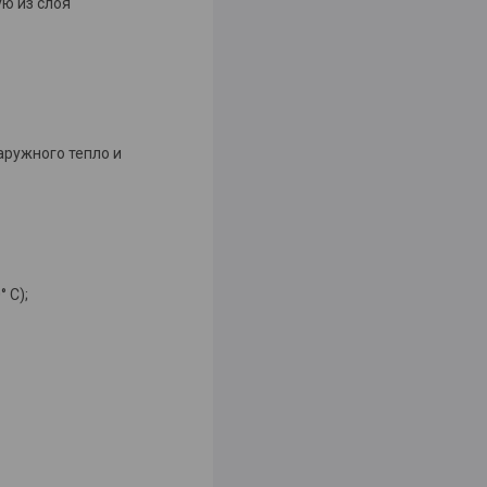
ю из слоя
аружного тепло и
 С);