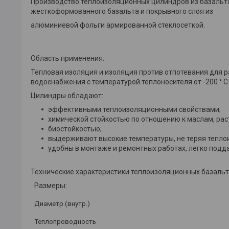
Производство теплоизоляционных цилиндров из базальто
жесткоформованного базальта и покрывного слоя из
алюминиевой фольги армированной стеклосеткой.
Область применения:
Тепловая изоляция и изоляция против отпотевания для р
водоснабжения с температурой теплоносителя от -200 ° С д
Цилиндры обладают:
эффективными теплоизоляционными свойствами;
химической стойкостью по отношению к маслам, рас
биостойкостью;
выдерживают высокие температуры, не теряя теплои
удобны в монтаже и ремонтных работах, легко под
Технические характеристики теплоизоляционных базальт
Размеры:
Диаметр (
внутр
.)
Теплопроводность