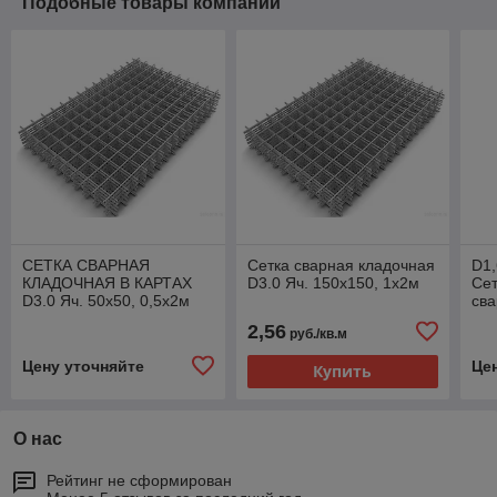
Подобные товары компании
СЕТКА СВАРНАЯ
Сетка сварная кладочная
D1,
КЛАДОЧНАЯ В КАРТАХ
D3.0 Яч. 150х150, 1х2м
Сет
D3.0 Яч. 50х50, 0,5х2м
сва
2,56
руб./кв.м
Цену уточняйте
Це
Купить
О нас
Рейтинг не сформирован