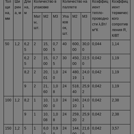
Тол
Ши
Дли
Количество в
Количество на
Коэффиц
Коэффиц
щи
рин
на,
упаковке
паллете
иент
иент
на,
а, м
м
тепло-
термичес
Мат
М
2
М
3
Упа
М
2
М
3
мм
проводно
кого
ы,
ков
сти λ,Вт/
сопротив
шт.
ок,
м*К
ления R,
шт.
К/ВТ
50
1,2
6,2
2
15,
0,7
40
600,
30,0
0,044
1,14
5
00
5
00
0
6,2
2
15,
0,7
30
450,
22,5
0,042
1,19
5
00
5
00
0
8,2
2
20,
1,0
24
480,
24,0
0,042
1,19
01
0
19
1
9
2
21,
1,0
24
518,
25,9
0,042
1,19
60
8
40
2
100
1,2
8,2
1
10,
1,0
24
240,
24,0
0,042
2,38
00
0
10
1
9
1
10,
1,0
24
259,
25,9
0,042
2,38
08
8
20
2
150
1,2
5
1
6,0
0,9
24
144,
21,6
0,042
3,57
0
0
00
0