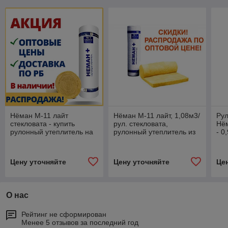
Нёман М-11 лайт
Нёман М-11 лайт, 1,08м3/
Рул
стекловата - купить
рул. стекловата,
Нём
рулонный утеплитель на
рулонный утеплитель из
- 0
основе стекловолокна по
стекловаты купить в
уте
выгодной цене
Минске
пол
Цену уточняйте
Цену уточняйте
Це
О нас
Рейтинг не сформирован
Менее 5 отзывов за последний год