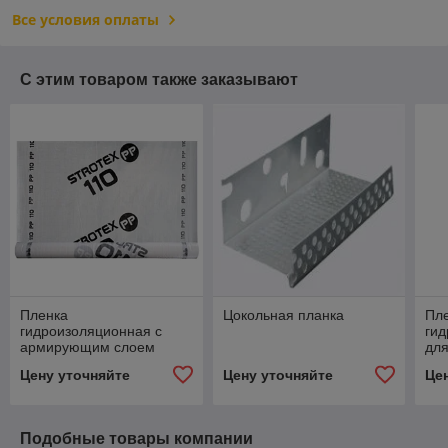
Все условия оплаты
С этим товаром также заказывают
Пленка
Цокольная планка
Пл
гидроизоляционная с
ги
армирующим слоем
для
Strotex 110 РР
фа
Цену уточняйте
Цену уточняйте
Це
Подобные товары компании