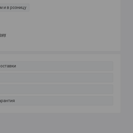
м и в розницу
ону
доставки
арантия