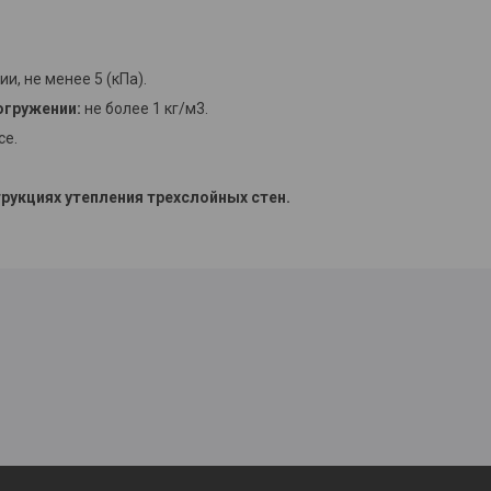
, не менее 5 (кПа).
огружении:
не более 1 кг/м3.
се.
укциях утепления трехслойных стен.