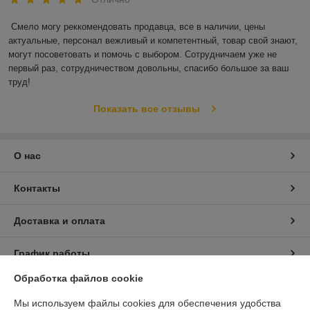
Смело могу реккомендовать продавца, все в наличии, цены 
актуальные, персонал вежливый и компетентный, товар свой знают, 
могут посоветовать и помочь с выбором. Сотрудничаем уже не 
первый раз, сотрудничеством довольны, спасибо большое за ваш 
труд!
Показать все отзывы
О нас
Контакты
Доставка и оплата
График работы
Обработка файлов cookie
Полная версия сайта
Мы используем файлы cookies для обеспечения удобства