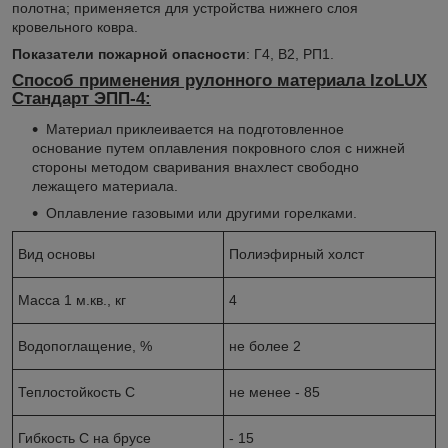
полотна; применяется для устройства нижнего слоя
кровельного ковра.
Показатели пожарной опасности
: Г4, В2, РП1.
Способ применения рулонного материала IzoLUX
Стандарт ЭПП-4
:
Материал приклеивается на подготовленное
основание путем оплавления покровного слоя с нижней
стороны методом сваривания внахлест свободно
лежащего материала.
Оплавление газовыми или другими горелками.
Вид основы
Полиэфирный холст
Масса 1 м.кв., кг
4
Водопоглащение, %
не более 2
Теплостойкость С
не менее - 85
Гибкость С на брусе
- 15