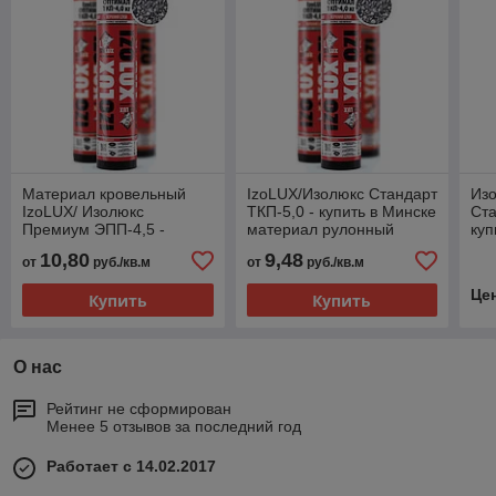
Материал кровельный
IzoLUX/Изолюкс Стандарт
Изо
IzoLUX/ Изолюкс
ТКП-5,0 - купить в Минске
Ста
Премиум ЭПП-4,5 -
материал рулонный
куп
купить мягкую рулонную
кровельный, выгодная
би
10,80
9,48
от
руб./кв.м
от
руб./кв.м
кровлю в Минске по
цена
мат
выгодной цене
выг
Це
Купить
Купить
О нас
Рейтинг не сформирован
Менее 5 отзывов за последний год
Работает с 14.02.2017